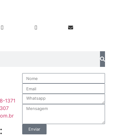
:
58-1371
3307
com.br
:
Enviar